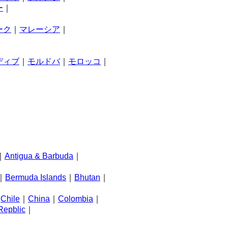
ー
｜
ーク
｜
マレーシア
｜
ディブ
｜
モルドバ
｜
モロッコ
｜
｜
Antigua & Barbuda
｜
｜
｜
Bermuda Islands
｜
Bhutan
｜
｜
Chile
｜
China
｜
Colombia
｜
Repblic
｜