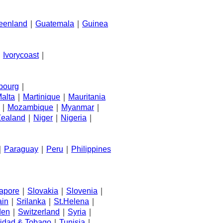
eenland
｜
Guatemala
｜
Guinea
｜
Ivorycoast
｜
bourg
｜
alta
｜
Martinique
｜
Mauritania
｜
Mozambique
｜
Myanmar
｜
ealand
｜
Niger
｜
Nigeria
｜
｜
Paraguay
｜
Peru
｜
Philippines
apore
｜
Slovakia
｜
Slovenia
｜
ain
｜
Srilanka
｜
St.Helena
｜
den
｜
Switzerland
｜
Syria
｜
nidad & Tobago
｜
Tunisia
｜