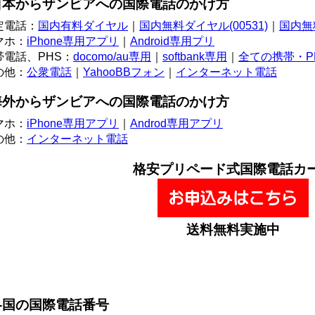
日本から
ザンビア
への
国際電話
の
かけ方
定電話：
国内有料ダイヤル
｜
国内無料ダイヤル(00531)
｜
国内無料
マホ：
iPhone専用アプリ
｜
Android専用プリ
帯電話、PHS：
docomo/au専用
｜
softbank専用
｜
全ての携帯・P
の他：
公衆電話
｜
YahooBBフォン
｜
インターネット電話
海外から
ザンビア
への
国際電話
の
かけ方
マホ：
iPhone専用アプリ
｜
Androd専用アプリ
の他：
インターネット電話
格安
プリペード
式
国際電話カ
送料無料実施中
各国の
国際電話番号