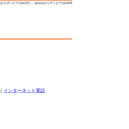
ザンビア1分42円～。iphoneからザンビア1分26円
｜
インターネット電話