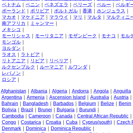
へ
ベトナム
｜
ベニン
｜
ベネズエラ
｜
ベリーズ
｜
ペルー
｜
ベルギ
ほ
ポーランド
｜
ボリビア
｜
ポルトガル
｜
香港
｜
ホンジュラス
｜
ま
マカオ
｜
マケドニア
｜
マラウイ
｜
マリ
｜
マルタ
｜
マルティニ
み
南アフリカ
｜
ミャンマー
｜
め
メキシコ
｜
も
モーリシャス
｜
モーリタニア
｜
モザンビーク
｜
モナコ
｜
モル
モンゴル
｜
よ
ヨルダン
｜
ら
ラオス
｜
ラトビア
｜
り
リトアニア
｜
リビア
｜
リベリア
｜
る
ルクセンブルク
｜
ルーマニア
｜
ルワンダ
｜
れ
レバノン
｜
ろ
ロシア
｜
A
Afghanistan
｜
Albania
｜
Algeria
｜
Andorra
｜
Angola
｜
Anguilla
Argentina
｜
Armenia
｜
Ascension Island
｜
Australia
｜
Austria
B
Bahrain
｜
Bangladesh
｜
Barbados
｜
Belgium
｜
Belize
｜
Benin
Bolivia
｜
Brazil
｜
Brunei
｜
Bulgaria
｜
Burundi
｜
C
Cambodia
｜
Cameroon
｜
Canada
｜
Central African Republic
Congo
｜
Costarica
｜
Croatia
｜
Cuba
｜
Cyprus(south)
｜
Czech 
D
Denmark
｜
Dominica
｜
Dominica Republic
｜