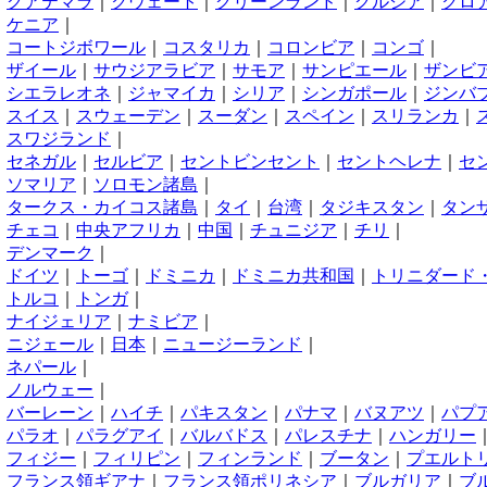
く
グアテマラ
｜
クウェート
｜
グリーンランド
｜
グルジア
｜
クロ
け
ケニア
｜
こ
コートジボワール
｜
コスタリカ
｜
コロンビア
｜
コンゴ
｜
さ
ザイール
｜
サウジアラビア
｜
サモア
｜
サンピエール
｜
ザンビ
し
シエラレオネ
｜
ジャマイカ
｜
シリア
｜
シンガポール
｜
ジンバ
す
スイス
｜
スウェーデン
｜
スーダン
｜
スペイン
｜
スリランカ
｜
スワジランド
｜
せ
セネガル
｜
セルビア
｜
セントビンセント
｜
セントヘレナ
｜
セ
そ
ソマリア
｜
ソロモン諸島
｜
た
タークス・カイコス諸島
｜
タイ
｜
台湾
｜
タジキスタン
｜
タン
ち
チェコ
｜
中央アフリカ
｜
中国
｜
チュニジア
｜
チリ
｜
て
デンマーク
｜
と
ドイツ
｜
トーゴ
｜
ドミニカ
｜
ドミニカ共和国
｜
トリニダード
トルコ
｜
トンガ
｜
な
ナイジェリア
｜
ナミビア
｜
に
ニジェール
｜
日本
｜
ニュージーランド
｜
ね
ネパール
｜
の
ノルウェー
｜
は
バーレーン
｜
ハイチ
｜
パキスタン
｜
パナマ
｜
バヌアツ
｜
パプ
パラオ
｜
パラグアイ
｜
バルバドス
｜
パレスチナ
｜
ハンガリー
ふ
フィジー
｜
フィリピン
｜
フィンランド
｜
ブータン
｜
プエルト
フランス領ギアナ
｜
フランス領ポリネシア
｜
ブルガリア
｜
ブ