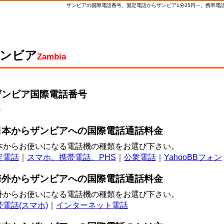
ザンビアの国際電話番号。固定電話からザンビア1分25円～。携帯電話から
ンビア
Zambia
ザンビア
国際電話番号
0
日本からザンビアへの
国際電話
通話料金
本からお使いになる電話機の種類をお選び下さい。
定電話
｜
スマホ、携帯電話、PHS
｜
公衆電話
｜
YahooBBフォン
海外からザンビアへの
国際電話
通話料金
外からお使いになる電話機の種類をお選び下さい。
帯電話(スマホ)
｜
インターネット電話