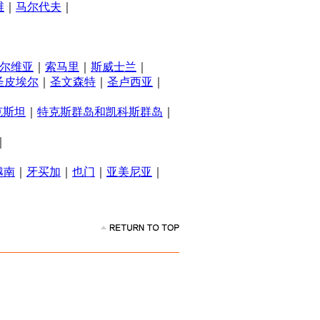
维
｜
马尔代夫
｜
尔维亚
｜
索马里
｜
斯威士兰
｜
圣皮埃尔
｜
圣文森特
｜
圣卢西亚
｜
克斯坦
｜
特克斯群岛和凯科斯群岛
｜
｜
越南
｜
牙买加
｜
也门
｜
亚美尼亚
｜