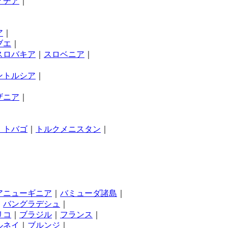
アチア
｜
ア
｜
ブエ
｜
スロバキア
｜
スロベニア
｜
ントルシア
｜
ザニア
｜
・トバゴ
｜
トルクメニスタン
｜
アニューギニア
｜
バミューダ諸島
｜
｜
バングラデシュ
｜
リコ
｜
ブラジル
｜
フランス
｜
ルネイ
｜
ブルンジ
｜