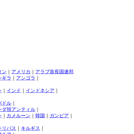
タン
｜
アメリカ
｜
アラブ首長国連邦
ンギラ
｜
アンゴラ
｜
ン
｜
インド
｜
インドネシア
｜
バドル
｜
ンダ領アンティル
｜
ン
｜
カメルーン
｜
韓国
｜
ガンビア
｜
キリバス
｜
キルギス
｜