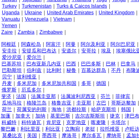
Turkey
｜
Turkmenistan
｜
Turks & Caicos Islands
｜
U
Uganda
｜
Ukraine
｜
United Arab Emirates
｜
United Kingdom
V
Vanuatu
｜
Venezuela
｜
Vietnam
｜
Y
Yemen
｜
Z
Zaire
｜
Zambia
｜
Zimbabwe
｜
A
阿根廷
｜
阿森松岛
｜
阿富汗
｜
阿曼
｜
阿尔及利亚
｜
阿尔巴尼亚
安圭拉
｜
安提瓜和巴布达
｜
安道尔
｜
安哥拉
｜
埃及
｜
埃塞俄比
爱沙尼亚
｜
爱尔兰
｜
B
巴基苏坦
｜
巴布亚新几内亚
｜
巴西
｜
巴巴多斯
｜
巴林
｜
巴拿马
巴勒斯坦
｜
伯利兹
｜
比利时
｜
秘鲁
｜
百慕达群岛
｜
不丹
｜
布隆
贝宁
｜
玻利维亚
｜
D
丹麦
｜
多米尼加
｜
多米尼加共和国
｜
多哥
｜
德国
｜
E
俄罗斯
｜
厄瓜多尔
｜
F
斐济
｜
法国
｜
法属圭亚那
｜
法属波利尼西亚
｜
芬兰
｜
菲律宾
｜
G
瓜地马拉
｜
格陵兰岛
｜
格鲁吉亚
｜
圭亚那
｜
古巴
｜
哥斯达黎加
H
荷兰
｜
荷属安的列斯
｜
海地
｜
洪都拉斯
｜
哈萨克斯坦
｜
韩国
｜
J
加蓬
｜
加拿大
｜
加纳
｜
基里巴斯
｜
吉尔吉斯斯坦
｜
捷克
｜
津巴
K
科威特
｜
科特迪瓦
｜
肯尼亚
｜
克罗地亚
｜
喀麦隆
｜
卡塔尔
｜
L
黎巴嫩
｜
利比里亚
｜
利比亚
｜
立陶宛
｜
老挝
｜
拉托维亚
｜
卢旺
M
莫桑比克
｜
美国
｜
墨西哥
｜
摩洛哥
｜
摩尔多瓦
｜
摩纳哥
｜
孟加