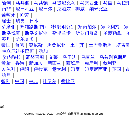
缅甸
｜
马耳他
｜
马其顿
｜
马提尼克岛
｜
马来西亚
｜
马里
｜
马拉
N
南非
｜
尼日利亚
｜
尼日尔
｜
尼泊尔
｜
挪威
｜
纳米比亚
｜
P
葡萄牙
｜
帕劳
｜
R
瑞士
｜
瑞典
｜
日本
｜
S
萨摩亚
｜
塞浦路斯(南)
｜
沙特阿拉伯
｜
塞内加尔
｜
塞拉利昂
｜
塞
斯洛伐克
｜
斯洛文尼亚
｜
斯里兰卡
｜
所罗门群岛
｜
圣赫勒拿
｜
苏丹
｜
萨尔瓦多
｜
T
泰国
｜
台湾
｜
突尼斯
｜
坦桑尼亚
｜
土耳其
｜
土库曼斯坦
｜
塔吉
特立尼达多巴哥
｜
汤加
｜
W
委内瑞拉
｜
瓦努阿图
｜
文莱
｜
乌干达
｜
乌克兰
｜
乌兹别克斯坦
X
希腊
｜
香港
｜
新加坡
｜
新西兰
｜
西班牙
｜
匈牙利
｜
叙利亚
｜
Y
以色列
｜
伊朗
｜
伊拉克
｜
意大利
｜
印度
｜
印度尼西亚
｜
英国
｜
约旦
｜
Z
智利
｜
中国
｜
中非
｜
扎伊尔
｜
赞比亚
｜
表記
Copyright©2011-2026 株式会社山根商事 all rights reserved.