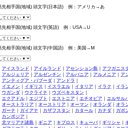
話先相手国(地域) 頭文字(日本語) 例：アメリカ→あ
話先相手国(地域) 頭文字(英語) 例：USA→U
話先相手国(地域) 頭文字(中国語) 例：美国→M
あ
アイスランド
｜
アイルランド
｜
アセンション島
｜
アフガニス
アルジェリア
｜
アルゼンチン
｜
アルバニア
｜
アルメニア
｜
ア
アンティグア・バブーダ
｜
アンドラ
｜
い
イエメン
｜
イギリス
｜
イスラエル
｜
イタリア
｜
イラク
｜
イラ
う
ウガンダ
｜
ウクライナ
｜
ウズベキスタン
｜
え
エクアドル
｜
エジプト
｜
エストニア
｜
エチオピア
｜
エルサル
お
オーストラリア
｜
オーストリア
｜
オーマン
｜
オランダ
｜
オラ
か
ガーナ
｜
ガイアナ
｜
カザフスタン
｜
カタール
｜
カナダ
｜
ガボ
カンボジア
｜
き
北マリアナ諸島
｜
ギニア
｜
キプロス
｜
キューバ
｜
ギリシャ
｜