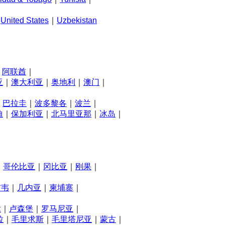
｜
United States
｜
Uzbekistan
｜
阿联酋
｜
亚
｜
澳大利亚
｜
奥地利
｜
澳门
｜
｜
巴拉圭
｜
波多黎各
｜
波兰
｜
迪
｜
保加利亚
｜
北马里亚那
｜
冰岛
｜
｜
哥伦比亚
｜
冈比亚
｜
刚果
｜
布韦
｜
几内亚
｜
柬埔寨
｜
达
｜
卢森堡
｜
罗马尼亚
｜
拉
｜
毛里求斯
｜
毛里塔尼亚
｜
蒙古
｜