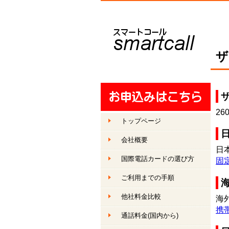
ザ
26
トップページ
会社概要
日
国際電話カードの選び方
固
ご利用までの手順
他社料金比較
海
携
通話料金
(国内から)