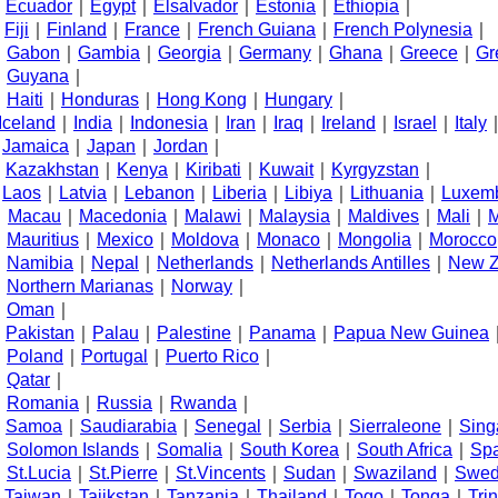
E
Ecuador
｜
Egypt
｜
Elsalvador
｜
Estonia
｜
Ethiopia
｜
F
Fiji
｜
Finland
｜
France
｜
French Guiana
｜
French Polynesia
｜
G
Gabon
｜
Gambia
｜
Georgia
｜
Germany
｜
Ghana
｜
Greece
｜
Gr
Guyana
｜
H
Haiti
｜
Honduras
｜
Hong Kong
｜
Hungary
｜
Iceland
｜
India
｜
Indonesia
｜
Iran
｜
Iraq
｜
Ireland
｜
Israel
｜
Italy
J
Jamaica
｜
Japan
｜
Jordan
｜
K
Kazakhstan
｜
Kenya
｜
Kiribati
｜
Kuwait
｜
Kyrgyzstan
｜
L
Laos
｜
Latvia
｜
Lebanon
｜
Liberia
｜
Libiya
｜
Lithuania
｜
Luxem
M
Macau
｜
Macedonia
｜
Malawi
｜
Malaysia
｜
Maldives
｜
Mali
｜
M
Mauritius
｜
Mexico
｜
Moldova
｜
Monaco
｜
Mongolia
｜
Morocco
N
Namibia
｜
Nepal
｜
Netherlands
｜
Netherlands Antilles
｜
New Z
Northern Marianas
｜
Norway
｜
O
Oman
｜
P
Pakistan
｜
Palau
｜
Palestine
｜
Panama
｜
Papua New Guinea
Poland
｜
Portugal
｜
Puerto Rico
｜
Q
Qatar
｜
R
Romania
｜
Russia
｜
Rwanda
｜
S
Samoa
｜
Saudiarabia
｜
Senegal
｜
Serbia
｜
Sierraleone
｜
Sing
Solomon Islands
｜
Somalia
｜
South Korea
｜
South Africa
｜
Sp
St.Lucia
｜
St.Pierre
｜
St.Vincents
｜
Sudan
｜
Swaziland
｜
Swe
T
Taiwan
｜
Tajikstan
｜
Tanzania
｜
Thailand
｜
Togo
｜
Tonga
｜
Tri