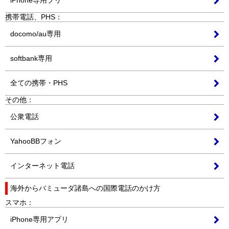
iPhone専用プリ
携帯電話、PHS：
docomo/au専用
softbank専用
全ての携帯・PHS
その他：
公衆電話
YahooBBフォン
インターネット電話
海外から
バミューダ諸島
への
国際電話
の
かけ方
スマホ：
iPhone専用アプリ