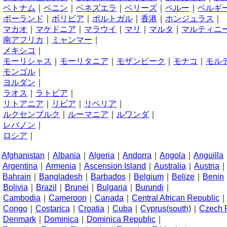
へ
ベトナム
｜
ベニン
｜
ベネズエラ
｜
ベリーズ
｜
ペルー
｜
ベルギ
ほ
ポーランド
｜
ボリビア
｜
ポルトガル
｜
香港
｜
ホンジュラス
｜
ま
マカオ
｜
マケドニア
｜
マラウイ
｜
マリ
｜
マルタ
｜
マルティニ
み
南アフリカ
｜
ミャンマー
｜
め
メキシコ
｜
も
モーリシャス
｜
モーリタニア
｜
モザンビーク
｜
モナコ
｜
モル
モンゴル
｜
よ
ヨルダン
｜
ら
ラオス
｜
ラトビア
｜
り
リトアニア
｜
リビア
｜
リベリア
｜
る
ルクセンブルク
｜
ルーマニア
｜
ルワンダ
｜
れ
レバノン
｜
ろ
ロシア
｜
A
Afghanistan
｜
Albania
｜
Algeria
｜
Andorra
｜
Angola
｜
Anguilla
Argentina
｜
Armenia
｜
Ascension Island
｜
Australia
｜
Austria
B
Bahrain
｜
Bangladesh
｜
Barbados
｜
Belgium
｜
Belize
｜
Benin
Bolivia
｜
Brazil
｜
Brunei
｜
Bulgaria
｜
Burundi
｜
C
Cambodia
｜
Cameroon
｜
Canada
｜
Central African Republic
Congo
｜
Costarica
｜
Croatia
｜
Cuba
｜
Cyprus(south)
｜
Czech 
D
Denmark
｜
Dominica
｜
Dominica Republic
｜