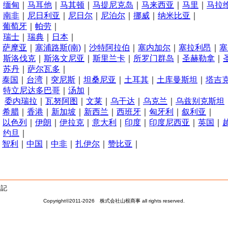
缅甸
｜
马耳他
｜
马其顿
｜
马提尼克岛
｜
马来西亚
｜
马里
｜
马拉
N
南非
｜
尼日利亚
｜
尼日尔
｜
尼泊尔
｜
挪威
｜
纳米比亚
｜
P
葡萄牙
｜
帕劳
｜
R
瑞士
｜
瑞典
｜
日本
｜
S
萨摩亚
｜
塞浦路斯(南)
｜
沙特阿拉伯
｜
塞内加尔
｜
塞拉利昂
｜
塞
斯洛伐克
｜
斯洛文尼亚
｜
斯里兰卡
｜
所罗门群岛
｜
圣赫勒拿
｜
苏丹
｜
萨尔瓦多
｜
T
泰国
｜
台湾
｜
突尼斯
｜
坦桑尼亚
｜
土耳其
｜
土库曼斯坦
｜
塔吉
特立尼达多巴哥
｜
汤加
｜
W
委内瑞拉
｜
瓦努阿图
｜
文莱
｜
乌干达
｜
乌克兰
｜
乌兹别克斯坦
X
希腊
｜
香港
｜
新加坡
｜
新西兰
｜
西班牙
｜
匈牙利
｜
叙利亚
｜
Y
以色列
｜
伊朗
｜
伊拉克
｜
意大利
｜
印度
｜
印度尼西亚
｜
英国
｜
约旦
｜
Z
智利
｜
中国
｜
中非
｜
扎伊尔
｜
赞比亚
｜
表記
Copyright©2011-2026 株式会社山根商事 all rights reserved.