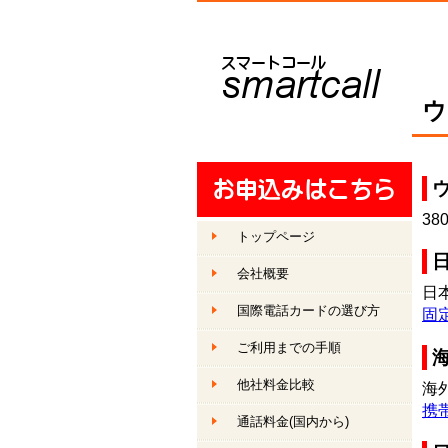
ウ
38
トップページ
会社概要
日
国際電話カードの選び方
固
ご利用までの手順
他社料金比較
海
携
通話料金
(国内から)