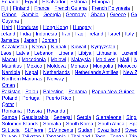
E
Ecuador
｜
Egypt
｜
Elsalvador
｜
Estonia
｜
Ethiopia
｜
F
Fiji
｜
Finland
｜
France
｜
French Guiana
｜
French Polynesia
｜
G
Gabon
｜
Gambia
｜
Georgia
｜
Germany
｜
Ghana
｜
Greece
｜
Gr
Guyana
｜
H
Haiti
｜
Honduras
｜
Hong Kong
｜
Hungary
｜
Iceland
｜
India
｜
Indonesia
｜
Iran
｜
Iraq
｜
Ireland
｜
Israel
｜
Italy
J
Jamaica
｜
Japan
｜
Jordan
｜
K
Kazakhstan
｜
Kenya
｜
Kiribati
｜
Kuwait
｜
Kyrgyzstan
｜
L
Laos
｜
Latvia
｜
Lebanon
｜
Liberia
｜
Libiya
｜
Lithuania
｜
Luxem
M
Macau
｜
Macedonia
｜
Malawi
｜
Malaysia
｜
Maldives
｜
Mali
｜
M
Mauritius
｜
Mexico
｜
Moldova
｜
Monaco
｜
Mongolia
｜
Morocco
N
Namibia
｜
Nepal
｜
Netherlands
｜
Netherlands Antilles
｜
New Z
Northern Marianas
｜
Norway
｜
O
Oman
｜
P
Pakistan
｜
Palau
｜
Palestine
｜
Panama
｜
Papua New Guinea
Poland
｜
Portugal
｜
Puerto Rico
｜
Q
Qatar
｜
R
Romania
｜
Russia
｜
Rwanda
｜
S
Samoa
｜
Saudiarabia
｜
Senegal
｜
Serbia
｜
Sierraleone
｜
Sing
Solomon Islands
｜
Somalia
｜
South Korea
｜
South Africa
｜
Sp
St.Lucia
｜
St.Pierre
｜
St.Vincents
｜
Sudan
｜
Swaziland
｜
Swe
T
Taiwan
｜
Tajikstan
｜
Tanzania
｜
Thailand
｜
Togo
｜
Tonga
｜
Tri