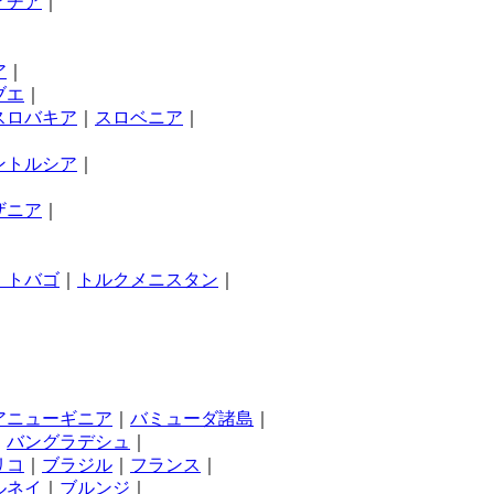
アチア
｜
ア
｜
ブエ
｜
スロバキア
｜
スロベニア
｜
ントルシア
｜
ザニア
｜
・トバゴ
｜
トルクメニスタン
｜
アニューギニア
｜
バミューダ諸島
｜
｜
バングラデシュ
｜
リコ
｜
ブラジル
｜
フランス
｜
ルネイ
｜
ブルンジ
｜