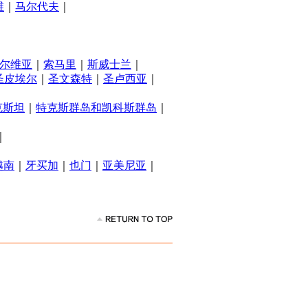
维
｜
马尔代夫
｜
尔维亚
｜
索马里
｜
斯威士兰
｜
圣皮埃尔
｜
圣文森特
｜
圣卢西亚
｜
克斯坦
｜
特克斯群岛和凯科斯群岛
｜
｜
越南
｜
牙买加
｜
也门
｜
亚美尼亚
｜