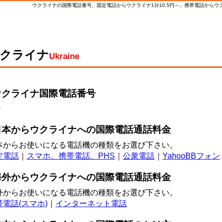
ウクライナの国際電話番号。固定電話からウクライナ1分10.5円～。携帯電話からウクライ
クライナ
Ukraine
ウクライナ
国際電話番号
0
日本からウクライナへの
国際電話
通話料金
本からお使いになる電話機の種類をお選び下さい。
定電話
｜
スマホ、携帯電話、PHS
｜
公衆電話
｜
YahooBBフォン
海外からウクライナへの
国際電話
通話料金
外からお使いになる電話機の種類をお選び下さい。
帯電話(スマホ)
｜
インターネット電話