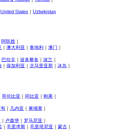
｜
United States
｜
Uzbekistan
｜
阿联酋
｜
亚
｜
澳大利亚
｜
奥地利
｜
澳门
｜
｜
巴拉圭
｜
波多黎各
｜
波兰
｜
迪
｜
保加利亚
｜
北马里亚那
｜
冰岛
｜
｜
哥伦比亚
｜
冈比亚
｜
刚果
｜
布韦
｜
几内亚
｜
柬埔寨
｜
达
｜
卢森堡
｜
罗马尼亚
｜
拉
｜
毛里求斯
｜
毛里塔尼亚
｜
蒙古
｜