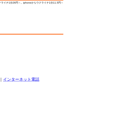
ナ1分26円～。iphoneからウクライナ1分11.5円～
｜
インターネット電話