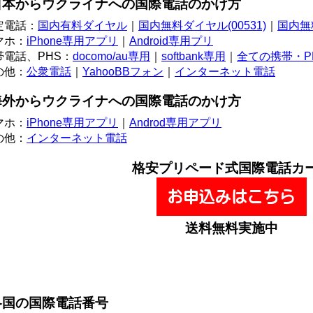
日本から
ウクライナ
への
国際電話
の
かけ方
定電話：
国内有料ダイヤル
｜
国内無料ダイヤル(00531)
｜
国内無料
マホ：
iPhone専用アプリ
｜
Android専用プリ
帯電話、PHS：
docomo/au専用
｜
softbank専用
｜
全ての携帯・P
の他：
公衆電話
｜
YahooBBフォン
｜
インターネット電話
海外から
ウクライナ
への
国際電話
の
かけ方
マホ：
iPhone専用アプリ
｜
Androd専用アプリ
の他：
インターネット電話
格安
プリペード
式
国際電話カ
送料無料実施中
各国の
国際電話番号