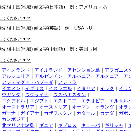
話先相手国(地域) 頭文字(日本語) 例：アメリカ→あ
話先相手国(地域) 頭文字(英語) 例：USA→U
話先相手国(地域) 頭文字(中国語) 例：美国→M
あ
アイスランド
｜
アイルランド
｜
アセンション島
｜
アフガニス
アルジェリア
｜
アルゼンチン
｜
アルバニア
｜
アルメニア
｜
ア
アンティグア・バブーダ
｜
アンドラ
｜
い
イエメン
｜
イギリス
｜
イスラエル
｜
イタリア
｜
イラク
｜
イラ
う
ウガンダ
｜
ウクライナ
｜
ウズベキスタン
｜
え
エクアドル
｜
エジプト
｜
エストニア
｜
エチオピア
｜
エルサル
お
オーストラリア
｜
オーストリア
｜
オーマン
｜
オランダ
｜
オラ
か
ガーナ
｜
ガイアナ
｜
カザフスタン
｜
カタール
｜
カナダ
｜
ガボ
カンボジア
｜
き
北マリアナ諸島
｜
ギニア
｜
キプロス
｜
キューバ
｜
ギリシャ
｜