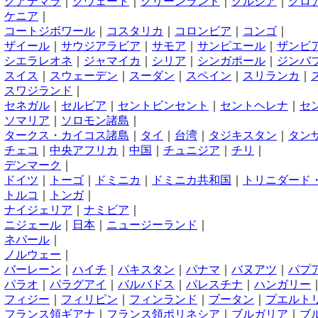
く
グアテマラ
｜
クウェート
｜
グリーンランド
｜
グルジア
｜
クロ
け
ケニア
｜
こ
コートジボワール
｜
コスタリカ
｜
コロンビア
｜
コンゴ
｜
さ
ザイール
｜
サウジアラビア
｜
サモア
｜
サンピエール
｜
ザンビ
し
シエラレオネ
｜
ジャマイカ
｜
シリア
｜
シンガポール
｜
ジンバ
す
スイス
｜
スウェーデン
｜
スーダン
｜
スペイン
｜
スリランカ
｜
スワジランド
｜
せ
セネガル
｜
セルビア
｜
セントビンセント
｜
セントヘレナ
｜
セ
そ
ソマリア
｜
ソロモン諸島
｜
た
タークス・カイコス諸島
｜
タイ
｜
台湾
｜
タジキスタン
｜
タン
ち
チェコ
｜
中央アフリカ
｜
中国
｜
チュニジア
｜
チリ
｜
て
デンマーク
｜
と
ドイツ
｜
トーゴ
｜
ドミニカ
｜
ドミニカ共和国
｜
トリニダード
トルコ
｜
トンガ
｜
な
ナイジェリア
｜
ナミビア
｜
に
ニジェール
｜
日本
｜
ニュージーランド
｜
ね
ネパール
｜
の
ノルウェー
｜
は
バーレーン
｜
ハイチ
｜
パキスタン
｜
パナマ
｜
バヌアツ
｜
パプ
パラオ
｜
パラグアイ
｜
バルバドス
｜
パレスチナ
｜
ハンガリー
ふ
フィジー
｜
フィリピン
｜
フィンランド
｜
ブータン
｜
プエルト
フランス領ギアナ
｜
フランス領ポリネシア
｜
ブルガリア
｜
ブ