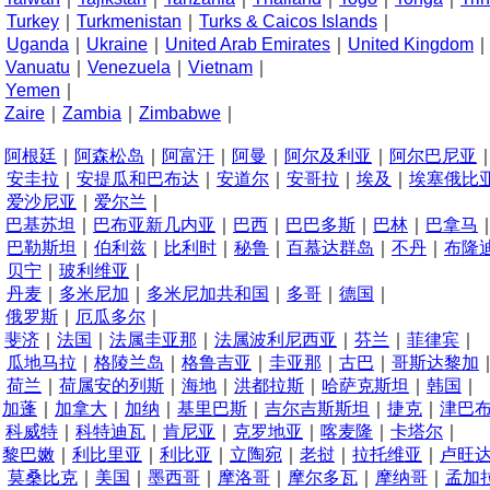
Turkey
｜
Turkmenistan
｜
Turks & Caicos Islands
｜
U
Uganda
｜
Ukraine
｜
United Arab Emirates
｜
United Kingdom
V
Vanuatu
｜
Venezuela
｜
Vietnam
｜
Y
Yemen
｜
Z
Zaire
｜
Zambia
｜
Zimbabwe
｜
A
阿根廷
｜
阿森松岛
｜
阿富汗
｜
阿曼
｜
阿尔及利亚
｜
阿尔巴尼亚
安圭拉
｜
安提瓜和巴布达
｜
安道尔
｜
安哥拉
｜
埃及
｜
埃塞俄比
爱沙尼亚
｜
爱尔兰
｜
B
巴基苏坦
｜
巴布亚新几内亚
｜
巴西
｜
巴巴多斯
｜
巴林
｜
巴拿马
巴勒斯坦
｜
伯利兹
｜
比利时
｜
秘鲁
｜
百慕达群岛
｜
不丹
｜
布隆
贝宁
｜
玻利维亚
｜
D
丹麦
｜
多米尼加
｜
多米尼加共和国
｜
多哥
｜
德国
｜
E
俄罗斯
｜
厄瓜多尔
｜
F
斐济
｜
法国
｜
法属圭亚那
｜
法属波利尼西亚
｜
芬兰
｜
菲律宾
｜
G
瓜地马拉
｜
格陵兰岛
｜
格鲁吉亚
｜
圭亚那
｜
古巴
｜
哥斯达黎加
H
荷兰
｜
荷属安的列斯
｜
海地
｜
洪都拉斯
｜
哈萨克斯坦
｜
韩国
｜
J
加蓬
｜
加拿大
｜
加纳
｜
基里巴斯
｜
吉尔吉斯斯坦
｜
捷克
｜
津巴
K
科威特
｜
科特迪瓦
｜
肯尼亚
｜
克罗地亚
｜
喀麦隆
｜
卡塔尔
｜
L
黎巴嫩
｜
利比里亚
｜
利比亚
｜
立陶宛
｜
老挝
｜
拉托维亚
｜
卢旺
M
莫桑比克
｜
美国
｜
墨西哥
｜
摩洛哥
｜
摩尔多瓦
｜
摩纳哥
｜
孟加