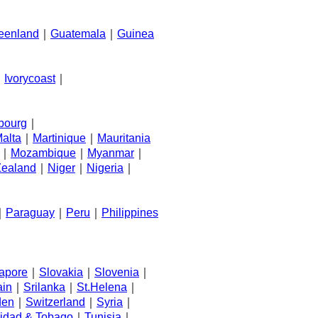
eenland
｜
Guatemala
｜
Guinea
｜
Ivorycoast
｜
bourg
｜
alta
｜
Martinique
｜
Mauritania
｜
Mozambique
｜
Myanmar
｜
ealand
｜
Niger
｜
Nigeria
｜
｜
Paraguay
｜
Peru
｜
Philippines
apore
｜
Slovakia
｜
Slovenia
｜
ain
｜
Srilanka
｜
St.Helena
｜
den
｜
Switzerland
｜
Syria
｜
nidad & Tobago
｜
Tunisia
｜