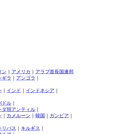
タン
｜
アメリカ
｜
アラブ首長国連邦
ンギラ
｜
アンゴラ
｜
ン
｜
インド
｜
インドネシア
｜
バドル
｜
ンダ領アンティル
｜
ン
｜
カメルーン
｜
韓国
｜
ガンビア
｜
キリバス
｜
キルギス
｜