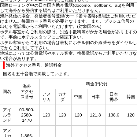
国際ローミング中の日本国内携帯電話(docomo、softbank、au)を利用
して海外から発信する場合はご利用いただけません。
海外発信の場合、発信者番号登録(カード番号省略)機能はご利用いただ
けません。毎回カード番号が必要となります。 また、プッシュ信号の
出せる電話機からご利用いただけます。(対象国のみ)
ホテル客室からご利用の際は、別途手数料等がかかる場合がありますの
で、事前にホテルスタッフにご確認下さい。
ホテル客室からご利用の場合は最初にホテル側の外線番号をダイヤルし
てからご利用して下さい。
地域によっては公衆電話やホテル客室、携帯電話からご利用いただけな
い場合があります。
海外アクセス番号、通話料金
国名を五十音順で掲載しています。
料金(円/分)
海外
国名
アクセ
アメ
カナ
日本
ス番号
中国
日本
韓国
リカ
ダ
携帯
アイ
00-800-
ルラ
2580-
120
120
120
121.8
138.6
120
ンド
1470
アメ
リカ
1-866-