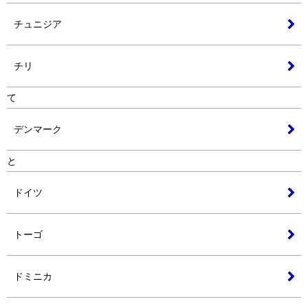
チュニジア
チリ
て
デンマーク
と
ドイツ
トーゴ
ドミニカ